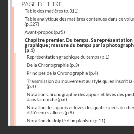
PAGE DE TITRE
Table des matières
(p.311)
Table analytique des matières contenues dans ce vol
(p.327)
Avant-propos
(p.r5)
Chapitre premier. Du temps. Sa représentation
graphique ; mesure du temps par la photograph
(p.1)
Représentation graphique du temps
(p.1)
De la Chronographie
(p.3)
Principes de la Chronographie
(p.4)
Transmission du mouvement au style qui en inscrit la
(p.4)
Notation Chronographie des appuis et levés des pied
dans la marche
(p.6)
Notation des appuis et levés des quatre pieds du chev
différentes allures
(p.8)
Notation du doigté d'un pianiste
(p.11)
Applications de la Photographie à l'inscription du t
Droits réservés - CNAM
(p.13)