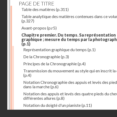
PAGE DE TITRE
Table des matières
(p.311)
Table analytique des matières contenues dans ce vol
(p.327)
Avant-propos
(p.r5)
Chapitre premier. Du temps. Sa représentation
graphique ; mesure du temps par la photograph
(p.1)
Représentation graphique du temps
(p.1)
De la Chronographie
(p.3)
Principes de la Chronographie
(p.4)
Transmission du mouvement au style qui en inscrit la
(p.4)
Notation Chronographie des appuis et levés des pied
dans la marche
(p.6)
Notation des appuis et levés des quatre pieds du chev
différentes allures
(p.8)
Notation du doigté d'un pianiste
(p.11)
Applications de la Photographie à l'inscription du t
Droits réservés - CNAM
(p.13)