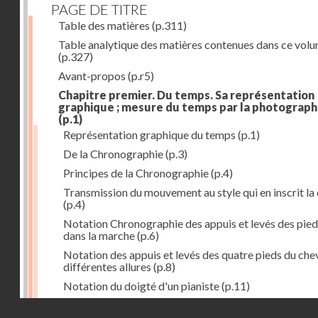
PAGE DE TITRE
Table des matières
(p.311)
Table analytique des matières contenues dans ce vol
(p.327)
Avant-propos
(p.r5)
Chapitre premier. Du temps. Sa représentation
graphique ; mesure du temps par la photograph
(p.1)
Représentation graphique du temps
(p.1)
De la Chronographie
(p.3)
Principes de la Chronographie
(p.4)
Transmission du mouvement au style qui en inscrit la
(p.4)
Notation Chronographie des appuis et levés des pied
dans la marche
(p.6)
Notation des appuis et levés des quatre pieds du chev
différentes allures
(p.8)
Notation du doigté d'un pianiste
(p.11)
Applications de la Photographie à l'inscription du t
Droits réservés - CNAM
(p.13)