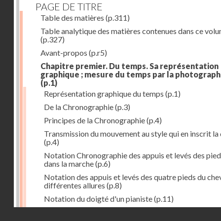
PAGE DE TITRE
Table des matières
(p.311)
Table analytique des matières contenues dans ce vol
(p.327)
Avant-propos
(p.r5)
Chapitre premier. Du temps. Sa représentation
graphique ; mesure du temps par la photograph
(p.1)
Représentation graphique du temps
(p.1)
De la Chronographie
(p.3)
Principes de la Chronographie
(p.4)
Transmission du mouvement au style qui en inscrit la
(p.4)
Notation Chronographie des appuis et levés des pied
dans la marche
(p.6)
Notation des appuis et levés des quatre pieds du chev
différentes allures
(p.8)
Notation du doigté d'un pianiste
(p.11)
Applications de la Photographie à l'inscription du t
Droits réservés - CNAM
(p.13)