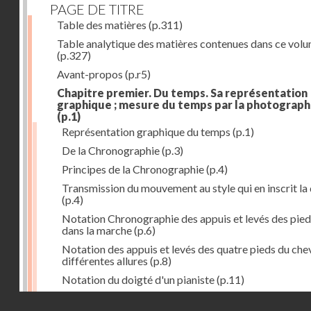
PAGE DE TITRE
Table des matières
(p.311)
Table analytique des matières contenues dans ce vol
(p.327)
Avant-propos
(p.r5)
Chapitre premier. Du temps. Sa représentation
graphique ; mesure du temps par la photograph
(p.1)
Représentation graphique du temps
(p.1)
De la Chronographie
(p.3)
Principes de la Chronographie
(p.4)
Transmission du mouvement au style qui en inscrit la
(p.4)
Notation Chronographie des appuis et levés des pied
dans la marche
(p.6)
Notation des appuis et levés des quatre pieds du chev
différentes allures
(p.8)
Notation du doigté d'un pianiste
(p.11)
Applications de la Photographie à l'inscription du t
Droits réservés - CNAM
(p.13)