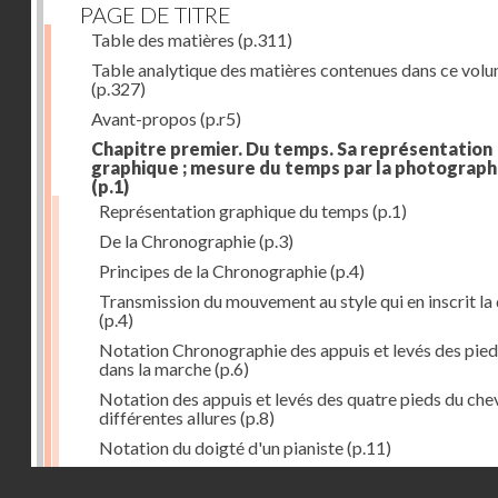
PAGE DE TITRE
Table des matières
(p.311)
Table analytique des matières contenues dans ce vol
(p.327)
Avant-propos
(p.r5)
Chapitre premier. Du temps. Sa représentation
graphique ; mesure du temps par la photograph
(p.1)
Représentation graphique du temps
(p.1)
De la Chronographie
(p.3)
Principes de la Chronographie
(p.4)
Transmission du mouvement au style qui en inscrit la
(p.4)
Notation Chronographie des appuis et levés des pied
dans la marche
(p.6)
Notation des appuis et levés des quatre pieds du chev
différentes allures
(p.8)
Notation du doigté d'un pianiste
(p.11)
Applications de la Photographie à l'inscription du t
Droits réservés - CNAM
(p.13)