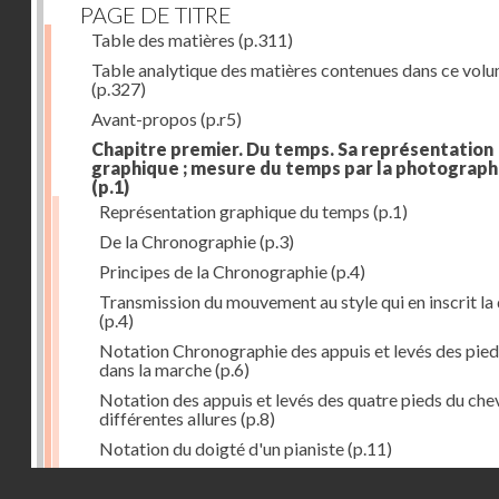
PAGE DE TITRE
Table des matières
(p.311)
Table analytique des matières contenues dans ce vol
(p.327)
Avant-propos
(p.r5)
Chapitre premier. Du temps. Sa représentation
graphique ; mesure du temps par la photograph
(p.1)
Représentation graphique du temps
(p.1)
De la Chronographie
(p.3)
Principes de la Chronographie
(p.4)
Transmission du mouvement au style qui en inscrit la
(p.4)
Notation Chronographie des appuis et levés des pied
dans la marche
(p.6)
Notation des appuis et levés des quatre pieds du chev
différentes allures
(p.8)
Notation du doigté d'un pianiste
(p.11)
Applications de la Photographie à l'inscription du t
Droits réservés - CNAM
(p.13)