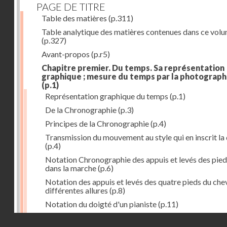
PAGE DE TITRE
Table des matières
(p.311)
Table analytique des matières contenues dans ce vol
(p.327)
Avant-propos
(p.r5)
Chapitre premier. Du temps. Sa représentation
graphique ; mesure du temps par la photograph
(p.1)
Représentation graphique du temps
(p.1)
De la Chronographie
(p.3)
Principes de la Chronographie
(p.4)
Transmission du mouvement au style qui en inscrit la
(p.4)
Notation Chronographie des appuis et levés des pied
dans la marche
(p.6)
Notation des appuis et levés des quatre pieds du chev
différentes allures
(p.8)
Notation du doigté d'un pianiste
(p.11)
Applications de la Photographie à l'inscription du t
Droits réservés - CNAM
(p.13)