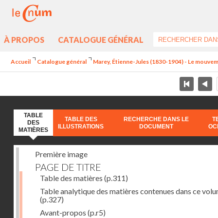
À PROPOS
CATALOGUE GÉNÉRAL
Accueil
Catalogue général
Marey, Étienne-Jules (1830-1904) - Le mouve
TABLE
TABLE DES
RECHERCHE DANS LE
T
DES
ILLUSTRATIONS
DOCUMENT
OC
MATIÈRES
Première image
PAGE DE TITRE
Table des matières
(p.311)
Table analytique des matières contenues dans ce vol
(p.327)
Avant-propos
(p.r5)