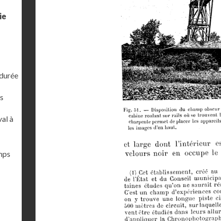
ie
 durée
s
al à
emps