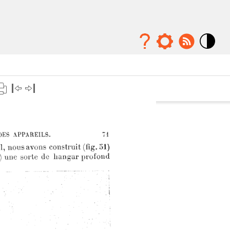
Mode
contraste
élévé