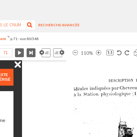
RECHERCHE AVANCÉE
ment
p.71 - vue 80/348
110%
EXTE
ÉRISÉ
ume