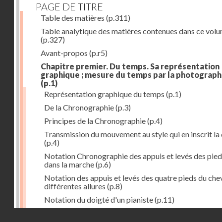
PAGE DE TITRE
Table des matières
(p.311)
Table analytique des matières contenues dans ce vol
(p.327)
Avant-propos
(p.r5)
Chapitre premier. Du temps. Sa représentation
graphique ; mesure du temps par la photograph
(p.1)
Représentation graphique du temps
(p.1)
De la Chronographie
(p.3)
Principes de la Chronographie
(p.4)
Transmission du mouvement au style qui en inscrit la
(p.4)
Notation Chronographie des appuis et levés des pied
dans la marche
(p.6)
Notation des appuis et levés des quatre pieds du chev
différentes allures
(p.8)
Notation du doigté d'un pianiste
(p.11)
Applications de la Photographie à l'inscription du t
Droits réservés - CNAM
(p.13)