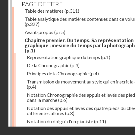
PAGE DE TITRE
Table des matières
(p.311)
Table analytique des matières contenues dans ce vol
(p.327)
Avant-propos
(p.r5)
Chapitre premier. Du temps. Sa représentation
graphique ; mesure du temps par la photograph
(p.1)
Représentation graphique du temps
(p.1)
De la Chronographie
(p.3)
Principes de la Chronographie
(p.4)
Transmission du mouvement au style qui en inscrit la
(p.4)
Notation Chronographie des appuis et levés des pied
dans la marche
(p.6)
Notation des appuis et levés des quatre pieds du chev
différentes allures
(p.8)
Notation du doigté d'un pianiste
(p.11)
Applications de la Photographie à l'inscription du t
Droits réservés - CNAM
(p.13)