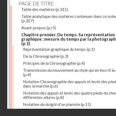
PAGE DE TITRE
Table des matières
(p.311)
Table analytique des matières contenues dans ce vol
(p.327)
Avant-propos
(p.r5)
Chapitre premier. Du temps. Sa représentation
graphique ; mesure du temps par la photograph
(p.1)
Représentation graphique du temps
(p.1)
De la Chronographie
(p.3)
Principes de la Chronographie
(p.4)
Transmission du mouvement au style qui en inscrit la
(p.4)
Notation Chronographie des appuis et levés des pied
dans la marche
(p.6)
Notation des appuis et levés des quatre pieds du chev
différentes allures
(p.8)
Notation du doigté d'un pianiste
(p.11)
Applications de la Photographie à l'inscription du t
Droits réservés - CNAM
(p.13)