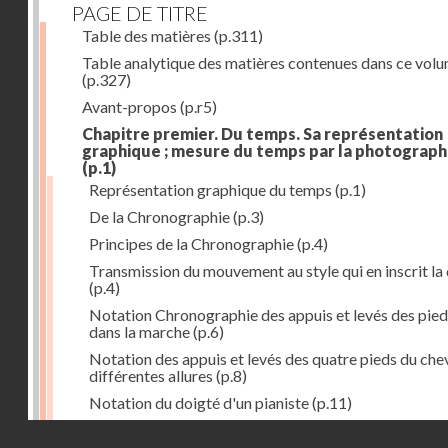
PAGE DE TITRE
Table des matières
(p.311)
Table analytique des matières contenues dans ce vol
(p.327)
Avant-propos
(p.r5)
Chapitre premier. Du temps. Sa représentation
graphique ; mesure du temps par la photograph
(p.1)
Représentation graphique du temps
(p.1)
De la Chronographie
(p.3)
Principes de la Chronographie
(p.4)
Transmission du mouvement au style qui en inscrit la
(p.4)
Notation Chronographie des appuis et levés des pied
dans la marche
(p.6)
Notation des appuis et levés des quatre pieds du chev
différentes allures
(p.8)
Notation du doigté d'un pianiste
(p.11)
Applications de la Photographie à l'inscription du t
Droits réservés - CNAM
(p.13)