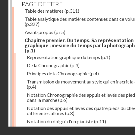
PAGE DE TITRE
Table des matières
(p.311)
Table analytique des matières contenues dans ce vol
(p.327)
Avant-propos
(p.r5)
Chapitre premier. Du temps. Sa représentation
graphique ; mesure du temps par la photograph
(p.1)
Représentation graphique du temps
(p.1)
De la Chronographie
(p.3)
Principes de la Chronographie
(p.4)
Transmission du mouvement au style qui en inscrit la
(p.4)
Notation Chronographie des appuis et levés des pied
dans la marche
(p.6)
Notation des appuis et levés des quatre pieds du chev
différentes allures
(p.8)
Notation du doigté d'un pianiste
(p.11)
Applications de la Photographie à l'inscription du t
Droits réservés - CNAM
(p.13)