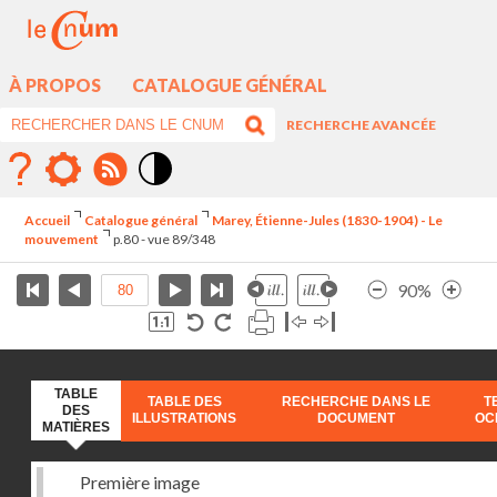
À PROPOS
CATALOGUE GÉNÉRAL
RECHERCHE AVANCÉE
Mode
contraste
Accueil
Catalogue général
Marey, Étienne-Jules (1830-1904) - Le
élévé
mouvement
p.80 - vue 89/348
90%
TABLE
TABLE DES
RECHERCHE DANS LE
T
DES
ILLUSTRATIONS
DOCUMENT
OC
MATIÈRES
Première image