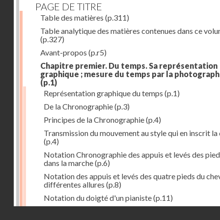
PAGE DE TITRE
Table des matières
(p.311)
Table analytique des matières contenues dans ce vol
(p.327)
Avant-propos
(p.r5)
Chapitre premier. Du temps. Sa représentation
graphique ; mesure du temps par la photograph
(p.1)
Représentation graphique du temps
(p.1)
De la Chronographie
(p.3)
Principes de la Chronographie
(p.4)
Transmission du mouvement au style qui en inscrit la
(p.4)
Notation Chronographie des appuis et levés des pied
dans la marche
(p.6)
Notation des appuis et levés des quatre pieds du chev
différentes allures
(p.8)
Notation du doigté d'un pianiste
(p.11)
Applications de la Photographie à l'inscription du t
Droits réservés - CNAM
(p.13)