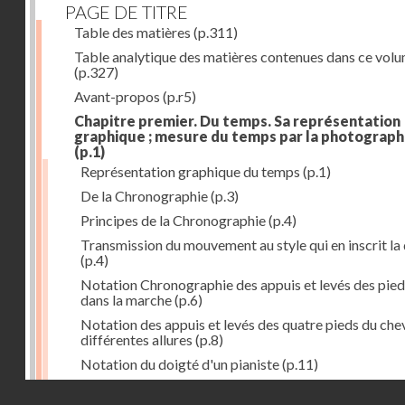
PAGE DE TITRE
Table des matières
(p.311)
Table analytique des matières contenues dans ce vol
(p.327)
Avant-propos
(p.r5)
Chapitre premier. Du temps. Sa représentation
graphique ; mesure du temps par la photograph
(p.1)
Représentation graphique du temps
(p.1)
De la Chronographie
(p.3)
Principes de la Chronographie
(p.4)
Transmission du mouvement au style qui en inscrit la
(p.4)
Notation Chronographie des appuis et levés des pied
dans la marche
(p.6)
Notation des appuis et levés des quatre pieds du chev
différentes allures
(p.8)
Notation du doigté d'un pianiste
(p.11)
Applications de la Photographie à l'inscription du t
Droits réservés - CNAM
(p.13)