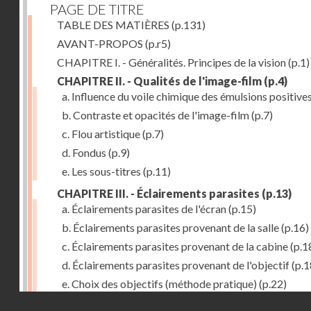
PAGE DE TITRE
TABLE DES MATIÈRES
(p.131)
AVANT-PROPOS
(p.r5)
CHAPITRE I. - Généralités. Principes de la vision
(p.1)
CHAPITRE II. - Qualités de l'image-film
(p.4)
a. Influence du voile chimique des émulsions positive
b. Contraste et opacités de l'image-film
(p.7)
c. Flou artistique
(p.7)
d. Fondus
(p.9)
e. Les sous-titres
(p.11)
CHAPITRE III. - Éclairements parasites
(p.13)
a. Éclairements parasites de l'écran
(p.15)
b. Éclairements parasites provenant de la salle
(p.16)
c. Éclairements parasites provenant de la cabine
(p.1
d. Éclairements parasites provenant de l'objectif
(p.1
e. Choix des objectifs (méthode pratique)
(p.22)
Droits réservés - CNAM
f. Luminosité des objectifs de prises de vues
(p.24)