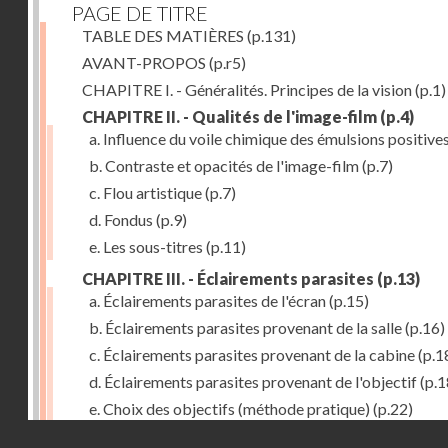
PAGE DE TITRE
TABLE DES MATIÈRES
(p.131)
AVANT-PROPOS
(p.r5)
CHAPITRE I. - Généralités. Principes de la vision
(p.1)
CHAPITRE II. - Qualités de l'image-film
(p.4)
a. Influence du voile chimique des émulsions positive
b. Contraste et opacités de l'image-film
(p.7)
c. Flou artistique
(p.7)
d. Fondus
(p.9)
e. Les sous-titres
(p.11)
CHAPITRE III. - Éclairements parasites
(p.13)
a. Éclairements parasites de l'écran
(p.15)
b. Éclairements parasites provenant de la salle
(p.16)
c. Éclairements parasites provenant de la cabine
(p.1
d. Éclairements parasites provenant de l'objectif
(p.1
e. Choix des objectifs (méthode pratique)
(p.22)
Droits réservés - CNAM
f. Luminosité des objectifs de prises de vues
(p.24)