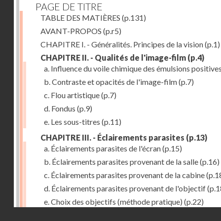
PAGE DE TITRE
TABLE DES MATIÈRES
(p.131)
AVANT-PROPOS
(p.r5)
CHAPITRE I. - Généralités. Principes de la vision
(p.1)
CHAPITRE II. - Qualités de l'image-film
(p.4)
a. Influence du voile chimique des émulsions positive
b. Contraste et opacités de l'image-film
(p.7)
c. Flou artistique
(p.7)
d. Fondus
(p.9)
e. Les sous-titres
(p.11)
CHAPITRE III. - Éclairements parasites
(p.13)
a. Éclairements parasites de l'écran
(p.15)
b. Éclairements parasites provenant de la salle
(p.16)
c. Éclairements parasites provenant de la cabine
(p.1
d. Éclairements parasites provenant de l'objectif
(p.1
e. Choix des objectifs (méthode pratique)
(p.22)
Droits réservés - CNAM
f. Luminosité des objectifs de prises de vues
(p.24)