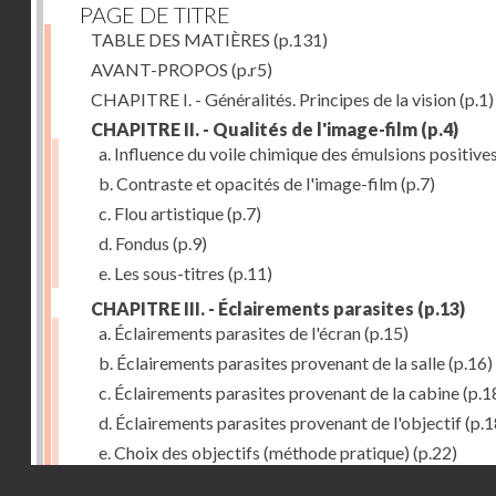
PAGE DE TITRE
TABLE DES MATIÈRES
(p.131)
AVANT-PROPOS
(p.r5)
CHAPITRE I. - Généralités. Principes de la vision
(p.1)
CHAPITRE II. - Qualités de l'image-film
(p.4)
a. Influence du voile chimique des émulsions positive
b. Contraste et opacités de l'image-film
(p.7)
c. Flou artistique
(p.7)
d. Fondus
(p.9)
e. Les sous-titres
(p.11)
CHAPITRE III. - Éclairements parasites
(p.13)
a. Éclairements parasites de l'écran
(p.15)
b. Éclairements parasites provenant de la salle
(p.16)
c. Éclairements parasites provenant de la cabine
(p.1
d. Éclairements parasites provenant de l'objectif
(p.1
e. Choix des objectifs (méthode pratique)
(p.22)
Droits réservés - CNAM
f. Luminosité des objectifs de prises de vues
(p.24)