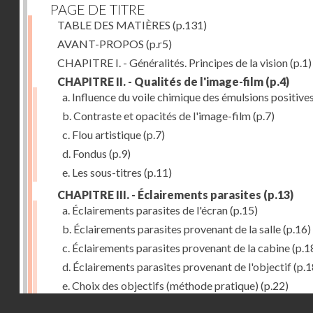
PAGE DE TITRE
TABLE DES MATIÈRES
(p.131)
AVANT-PROPOS
(p.r5)
CHAPITRE I. - Généralités. Principes de la vision
(p.1)
CHAPITRE II. - Qualités de l'image-film
(p.4)
a. Influence du voile chimique des émulsions positive
b. Contraste et opacités de l'image-film
(p.7)
c. Flou artistique
(p.7)
d. Fondus
(p.9)
e. Les sous-titres
(p.11)
CHAPITRE III. - Éclairements parasites
(p.13)
a. Éclairements parasites de l'écran
(p.15)
b. Éclairements parasites provenant de la salle
(p.16)
c. Éclairements parasites provenant de la cabine
(p.1
d. Éclairements parasites provenant de l'objectif
(p.1
e. Choix des objectifs (méthode pratique)
(p.22)
Droits réservés - CNAM
f. Luminosité des objectifs de prises de vues
(p.24)