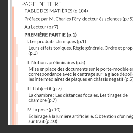
PAGE DE TITRE
TABLE DES MATIÈRES
(p.184)
Préface par M. Charles Féry, docteur ès sciences
(p.r5
Au Lecteur
(p.r7)
PREMIÈRE PARTIE
(p.1)
I. Les produits chimiques
(p.1)
Leurs effets toxiques. Règle générale. Ordre et prop
(p.1)
II. Notions préliminaires
(p.5)
Mise en place des documents sur le porte-modèle e
correspondance avec le centrage sur la glace dépoli
les intermédiaires de plaques en châssis négatif
(p.5
III. L'objectif
(p.7)
La chambre : Les distances focales. Les tirages de
chambre
(p.7)
IV. La pose
(p.10)
Éclairage à la lumière artificielle. Obtention d'un né
sur trait
(p.10)
Droits réservés - CNAM
V. La règle à calculs
(p.12)