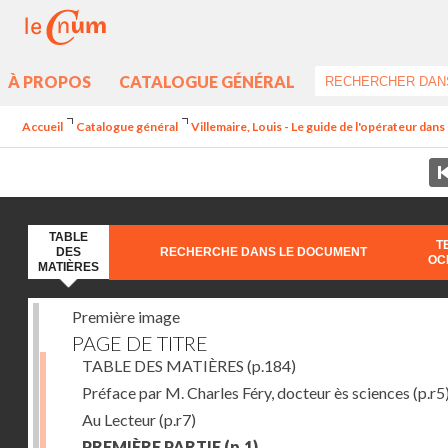
À PROPOS
CATALOGUE GÉNÉRAL
Accueil
Catalogue général
Villemaire, Louis - Le guide de l'opérateur dan
TABLE
T
DES
RECHERCHE DANS LE DOCUMENT
OC
MATIÈRES
Première image
PAGE DE TITRE
TABLE DES MATIÈRES
(p.184)
Préface par M. Charles Féry, docteur ès sciences
(p.r5
Au Lecteur
(p.r7)
PREMIÈRE PARTIE
(p.1)