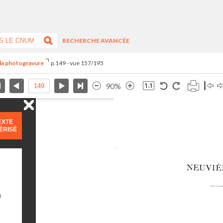
RECHERCHE AVANCÉE
s la photogravure
p.149 - vue 157/195
90%
EXTE
ÉRISÉ
)