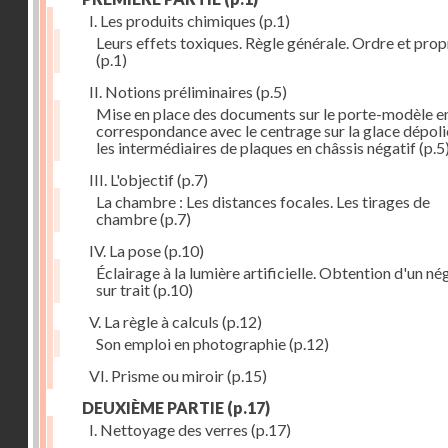
I. Les produits chimiques
(p.1)
Leurs effets toxiques. Règle générale. Ordre et prop
(p.1)
II. Notions préliminaires
(p.5)
Mise en place des documents sur le porte-modèle e
correspondance avec le centrage sur la glace dépoli
les intermédiaires de plaques en châssis négatif
(p.5
III. L'objectif
(p.7)
La chambre : Les distances focales. Les tirages de
chambre
(p.7)
IV. La pose
(p.10)
Éclairage à la lumière artificielle. Obtention d'un né
sur trait
(p.10)
V. La règle à calculs
(p.12)
Son emploi en photographie
(p.12)
VI. Prisme ou miroir
(p.15)
DEUXIÈME PARTIE
(p.17)
I. Nettoyage des verres
(p.17)