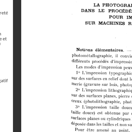
reté
n
e et
)
gatif