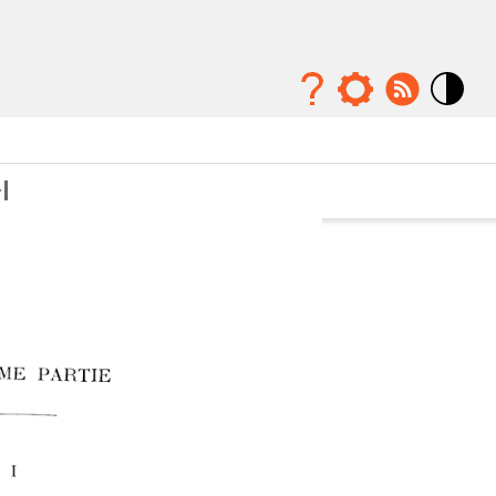
Mode
contraste
élévé