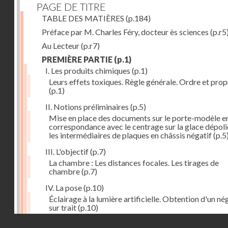
PAGE DE TITRE
TABLE DES MATIÈRES
(p.184)
Préface par M. Charles Féry, docteur ès sciences
(p.r5
Au Lecteur
(p.r7)
PREMIÈRE PARTIE
(p.1)
I. Les produits chimiques
(p.1)
Leurs effets toxiques. Règle générale. Ordre et prop
(p.1)
II. Notions préliminaires
(p.5)
Mise en place des documents sur le porte-modèle e
correspondance avec le centrage sur la glace dépoli
les intermédiaires de plaques en châssis négatif
(p.5
III. L'objectif
(p.7)
La chambre : Les distances focales. Les tirages de
chambre
(p.7)
IV. La pose
(p.10)
Éclairage à la lumière artificielle. Obtention d'un né
sur trait
(p.10)
Droits réservés - CNAM
V. La règle à calculs
(p.12)