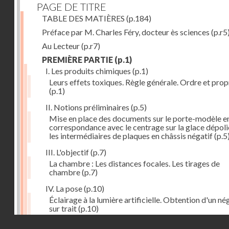
PAGE DE TITRE
TABLE DES MATIÈRES
(p.184)
Préface par M. Charles Féry, docteur ès sciences
(p.r5
Au Lecteur
(p.r7)
PREMIÈRE PARTIE
(p.1)
I. Les produits chimiques
(p.1)
Leurs effets toxiques. Règle générale. Ordre et prop
(p.1)
II. Notions préliminaires
(p.5)
Mise en place des documents sur le porte-modèle e
correspondance avec le centrage sur la glace dépoli
les intermédiaires de plaques en châssis négatif
(p.5
III. L'objectif
(p.7)
La chambre : Les distances focales. Les tirages de
chambre
(p.7)
IV. La pose
(p.10)
Éclairage à la lumière artificielle. Obtention d'un né
sur trait
(p.10)
Droits réservés - CNAM
V. La règle à calculs
(p.12)