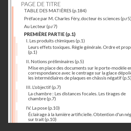
PAGE DE TITRE
TABLE DES MATIÈRES
(p.184)
Préface par M. Charles Féry, docteur ès sciences
(p.r5
Au Lecteur
(p.r7)
PREMIÈRE PARTIE
(p.1)
I. Les produits chimiques
(p.1)
Leurs effets toxiques. Règle générale. Ordre et prop
(p.1)
II. Notions préliminaires
(p.5)
Mise en place des documents sur le porte-modèle e
correspondance avec le centrage sur la glace dépoli
les intermédiaires de plaques en châssis négatif
(p.5
III. L'objectif
(p.7)
La chambre : Les distances focales. Les tirages de
chambre
(p.7)
IV. La pose
(p.10)
Éclairage à la lumière artificielle. Obtention d'un né
sur trait
(p.10)
Droits réservés - CNAM
V. La règle à calculs
(p.12)