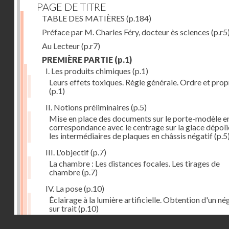
PAGE DE TITRE
TABLE DES MATIÈRES
(p.184)
Préface par M. Charles Féry, docteur ès sciences
(p.r5
Au Lecteur
(p.r7)
PREMIÈRE PARTIE
(p.1)
I. Les produits chimiques
(p.1)
Leurs effets toxiques. Règle générale. Ordre et prop
(p.1)
II. Notions préliminaires
(p.5)
Mise en place des documents sur le porte-modèle e
correspondance avec le centrage sur la glace dépoli
les intermédiaires de plaques en châssis négatif
(p.5
III. L'objectif
(p.7)
La chambre : Les distances focales. Les tirages de
chambre
(p.7)
IV. La pose
(p.10)
Éclairage à la lumière artificielle. Obtention d'un né
sur trait
(p.10)
Droits réservés - CNAM
V. La règle à calculs
(p.12)