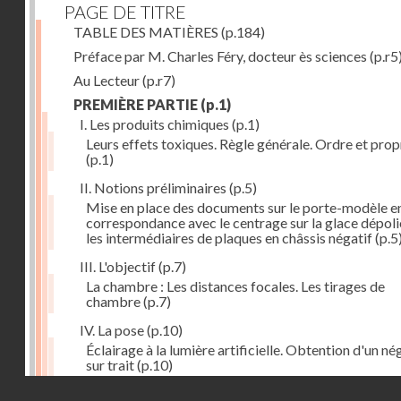
PAGE DE TITRE
TABLE DES MATIÈRES
(p.184)
Préface par M. Charles Féry, docteur ès sciences
(p.r5
Au Lecteur
(p.r7)
PREMIÈRE PARTIE
(p.1)
I. Les produits chimiques
(p.1)
Leurs effets toxiques. Règle générale. Ordre et prop
(p.1)
II. Notions préliminaires
(p.5)
Mise en place des documents sur le porte-modèle e
correspondance avec le centrage sur la glace dépoli
les intermédiaires de plaques en châssis négatif
(p.5
III. L'objectif
(p.7)
La chambre : Les distances focales. Les tirages de
chambre
(p.7)
IV. La pose
(p.10)
Éclairage à la lumière artificielle. Obtention d'un né
sur trait
(p.10)
Droits réservés - CNAM
V. La règle à calculs
(p.12)