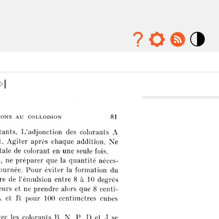
Mode
contraste
élévé