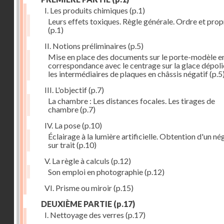
I. Les produits chimiques
(p.1)
Leurs effets toxiques. Règle générale. Ordre et prop
(p.1)
II. Notions préliminaires
(p.5)
Mise en place des documents sur le porte-modèle e
correspondance avec le centrage sur la glace dépoli
les intermédiaires de plaques en châssis négatif
(p.5
III. L'objectif
(p.7)
La chambre : Les distances focales. Les tirages de
chambre
(p.7)
IV. La pose
(p.10)
Éclairage à la lumière artificielle. Obtention d'un né
sur trait
(p.10)
V. La règle à calculs
(p.12)
Son emploi en photographie
(p.12)
VI. Prisme ou miroir
(p.15)
DEUXIÈME PARTIE
(p.17)
I. Nettoyage des verres
(p.17)