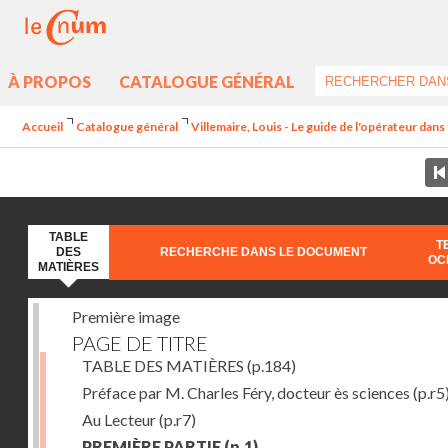
À PROPOS
CATALOGUE GÉNÉRAL
Accueil
Catalogue général
Villemaire, Louis - Le guide de l'opérateur dan
TABLE
T
DES
RECHERCHE DANS LE DOCUMENT
OC
MATIÈRES
Première image
PAGE DE TITRE
TABLE DES MATIÈRES
(p.184)
Préface par M. Charles Féry, docteur ès sciences
(p.r5
Au Lecteur
(p.r7)
PREMIÈRE PARTIE
(p.1)