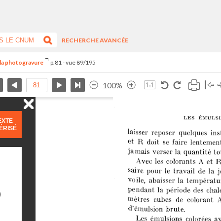
RECHERCHE AVANCÉE
s la photogravure
p.81 - vue 89/195
100%
EXTE
ÉRISÉ
)