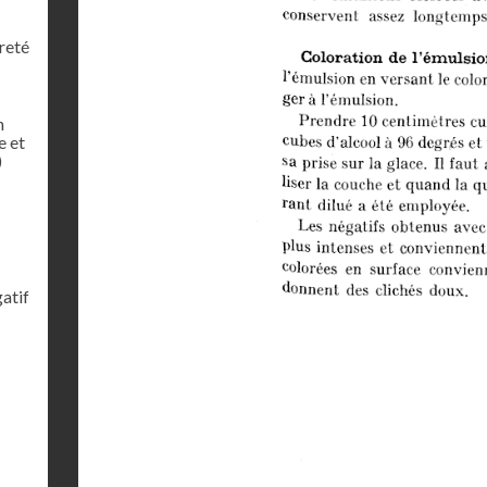
reté
n
e et
)
gatif