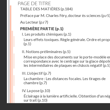
PAGE DE TITRE
TABLE DES MATIÈRES
(p.184)
Préface par M. Charles Féry, docteur ès sciences
(p.r5
Au Lecteur
(p.r7)
PREMIÈRE PARTIE
(p.1)
I. Les produits chimiques
(p.1)
Leurs effets toxiques. Règle générale. Ordre et prop
(p.1)
II. Notions préliminaires
(p.5)
Mise en place des documents sur le porte-modèle e
correspondance avec le centrage sur la glace dépoli
les intermédiaires de plaques en châssis négatif
(p.5
III. L'objectif
(p.7)
La chambre : Les distances focales. Les tirages de
chambre
(p.7)
IV. La pose
(p.10)
Éclairage à la lumière artificielle. Obtention d'un né
sur trait
(p.10)
Droits réservés - CNAM
V. La règle à calculs
(p.12)