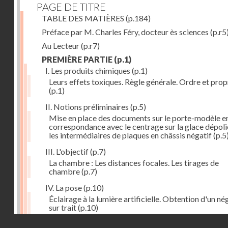
PAGE DE TITRE
TABLE DES MATIÈRES
(p.184)
Préface par M. Charles Féry, docteur ès sciences
(p.r5
Au Lecteur
(p.r7)
PREMIÈRE PARTIE
(p.1)
I. Les produits chimiques
(p.1)
Leurs effets toxiques. Règle générale. Ordre et prop
(p.1)
II. Notions préliminaires
(p.5)
Mise en place des documents sur le porte-modèle e
correspondance avec le centrage sur la glace dépoli
les intermédiaires de plaques en châssis négatif
(p.5
III. L'objectif
(p.7)
La chambre : Les distances focales. Les tirages de
chambre
(p.7)
IV. La pose
(p.10)
Éclairage à la lumière artificielle. Obtention d'un né
sur trait
(p.10)
Droits réservés - CNAM
V. La règle à calculs
(p.12)