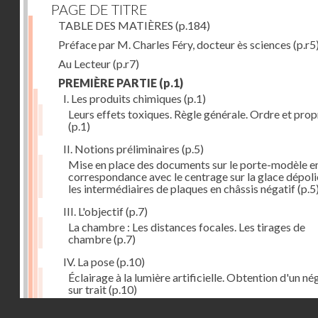
PAGE DE TITRE
TABLE DES MATIÈRES
(p.184)
Préface par M. Charles Féry, docteur ès sciences
(p.r5
Au Lecteur
(p.r7)
PREMIÈRE PARTIE
(p.1)
I. Les produits chimiques
(p.1)
Leurs effets toxiques. Règle générale. Ordre et prop
(p.1)
II. Notions préliminaires
(p.5)
Mise en place des documents sur le porte-modèle e
correspondance avec le centrage sur la glace dépoli
les intermédiaires de plaques en châssis négatif
(p.5
III. L'objectif
(p.7)
La chambre : Les distances focales. Les tirages de
chambre
(p.7)
IV. La pose
(p.10)
Éclairage à la lumière artificielle. Obtention d'un né
sur trait
(p.10)
Droits réservés - CNAM
V. La règle à calculs
(p.12)