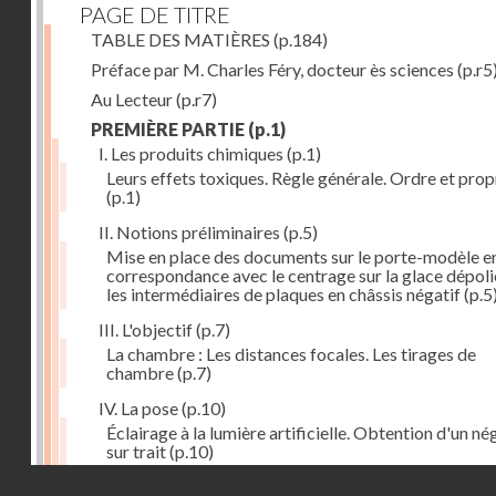
PAGE DE TITRE
TABLE DES MATIÈRES
(p.184)
Préface par M. Charles Féry, docteur ès sciences
(p.r5
Au Lecteur
(p.r7)
PREMIÈRE PARTIE
(p.1)
I. Les produits chimiques
(p.1)
Leurs effets toxiques. Règle générale. Ordre et prop
(p.1)
II. Notions préliminaires
(p.5)
Mise en place des documents sur le porte-modèle e
correspondance avec le centrage sur la glace dépoli
les intermédiaires de plaques en châssis négatif
(p.5
III. L'objectif
(p.7)
La chambre : Les distances focales. Les tirages de
chambre
(p.7)
IV. La pose
(p.10)
Éclairage à la lumière artificielle. Obtention d'un né
sur trait
(p.10)
Droits réservés - CNAM
V. La règle à calculs
(p.12)