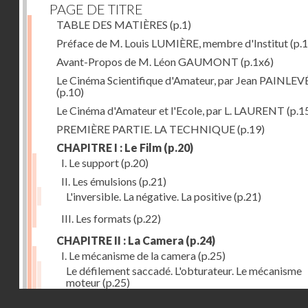
PAGE DE TITRE
TABLE DES MATIÈRES
(p.1)
Préface de M. Louis LUMIÈRE, membre d'Institut
(p.
Avant-Propos de M. Léon GAUMONT
(p.1x6)
Le Cinéma Scientifique d'Amateur, par Jean PAINLEV
(p.10)
Le Cinéma d'Amateur et l'Ecole, par L. LAURENT
(p.1
PREMIÈRE PARTIE. LA TECHNIQUE
(p.19)
CHAPITRE I : Le Film
(p.20)
I. Le support
(p.20)
II. Les émulsions
(p.21)
L'inversible. La négative. La positive
(p.21)
III. Les formats
(p.22)
CHAPITRE II : La Camera
(p.24)
I. Le mécanisme de la camera
(p.25)
Le défilement saccadé. L'obturateur. Le mécanisme
moteur
(p.25)
Droits réservés - CNAM
II. Les divers types de cameras
(p.35)