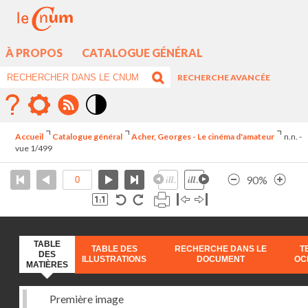
À PROPOS
CATALOGUE GÉNÉRAL
RECHERCHE AVANCÉE
Mode
contraste
Accueil
Catalogue général
Acher, Georges - Le cinéma d'amateur
n.n. -
élévé
vue 1/499
90%
TABLE
TABLE DES
RECHERCHE DANS LE
T
DES
ILLUSTRATIONS
DOCUMENT
OC
MATIÈRES
Première image