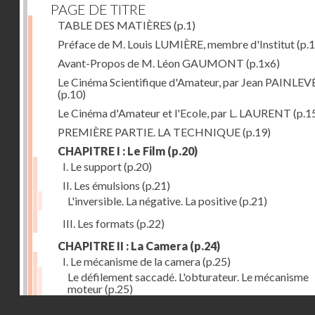
PAGE DE TITRE
TABLE DES MATIÈRES
(p.1)
Préface de M. Louis LUMIÈRE, membre d'Institut
(p.
Avant-Propos de M. Léon GAUMONT
(p.1x6)
Le Cinéma Scientifique d'Amateur, par Jean PAINLEV
(p.10)
Le Cinéma d'Amateur et l'Ecole, par L. LAURENT
(p.1
PREMIÈRE PARTIE. LA TECHNIQUE
(p.19)
CHAPITRE I : Le Film
(p.20)
I. Le support
(p.20)
II. Les émulsions
(p.21)
L'inversible. La négative. La positive
(p.21)
III. Les formats
(p.22)
CHAPITRE II : La Camera
(p.24)
I. Le mécanisme de la camera
(p.25)
Le défilement saccadé. L'obturateur. Le mécanisme
moteur
(p.25)
Droits réservés - CNAM
II. Les divers types de cameras
(p.35)