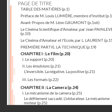
PAGE DE TITRE
TABLE DES MATIÈRES
(p.1)
Préface de M. Louis LUMIÈRE, membre d'Institut
(p.
Avant-Propos de M. Léon GAUMONT
(p.1x6)
Le Cinéma Scientifique d'Amateur, par Jean PAINLEV
(p.10)
Le Cinéma d'Amateur et l'Ecole, par L. LAURENT
(p.1
PREMIÈRE PARTIE. LA TECHNIQUE
(p.19)
CHAPITRE I : Le Film
(p.20)
I. Le support
(p.20)
II. Les émulsions
(p.21)
L'inversible. La négative. La positive
(p.21)
III. Les formats
(p.22)
CHAPITRE II : La Camera
(p.24)
I. Le mécanisme de la camera
(p.25)
Le défilement saccadé. L'obturateur. Le mécanisme
moteur
(p.25)
Droits réservés - CNAM
II. Les divers types de cameras
(p.35)