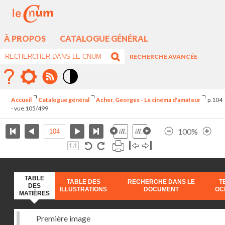
À PROPOS
CATALOGUE GÉNÉRAL
RECHERCHE AVANCÉE
Mode
contraste
Accueil
Catalogue général
Acher, Georges - Le cinéma d'amateur
p.104
élévé
- vue 105/499
100%
TABLE
TABLE DES
RECHERCHE DANS LE
T
DES
ILLUSTRATIONS
DOCUMENT
OC
MATIÈRES
Première image