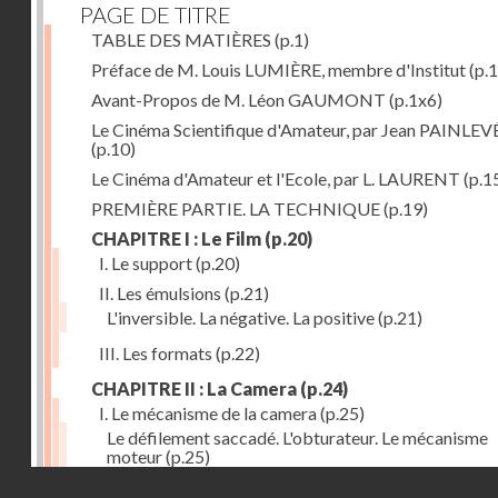
PAGE DE TITRE
TABLE DES MATIÈRES
(p.1)
Préface de M. Louis LUMIÈRE, membre d'Institut
(p.
Avant-Propos de M. Léon GAUMONT
(p.1x6)
Le Cinéma Scientifique d'Amateur, par Jean PAINLEV
(p.10)
Le Cinéma d'Amateur et l'Ecole, par L. LAURENT
(p.1
PREMIÈRE PARTIE. LA TECHNIQUE
(p.19)
CHAPITRE I : Le Film
(p.20)
I. Le support
(p.20)
II. Les émulsions
(p.21)
L'inversible. La négative. La positive
(p.21)
III. Les formats
(p.22)
CHAPITRE II : La Camera
(p.24)
I. Le mécanisme de la camera
(p.25)
Le défilement saccadé. L'obturateur. Le mécanisme
moteur
(p.25)
Droits réservés - CNAM
II. Les divers types de cameras
(p.35)