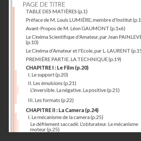
PAGE DE TITRE
TABLE DES MATIÈRES
(p.1)
Préface de M. Louis LUMIÈRE, membre d'Institut
(p.
Avant-Propos de M. Léon GAUMONT
(p.1x6)
Le Cinéma Scientifique d'Amateur, par Jean PAINLEV
(p.10)
Le Cinéma d'Amateur et l'Ecole, par L. LAURENT
(p.1
PREMIÈRE PARTIE. LA TECHNIQUE
(p.19)
CHAPITRE I : Le Film
(p.20)
I. Le support
(p.20)
II. Les émulsions
(p.21)
L'inversible. La négative. La positive
(p.21)
III. Les formats
(p.22)
CHAPITRE II : La Camera
(p.24)
I. Le mécanisme de la camera
(p.25)
Le défilement saccadé. L'obturateur. Le mécanisme
moteur
(p.25)
Droits réservés - CNAM
II. Les divers types de cameras
(p.35)