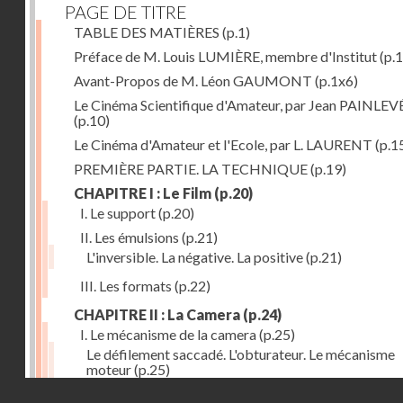
PAGE DE TITRE
TABLE DES MATIÈRES
(p.1)
Préface de M. Louis LUMIÈRE, membre d'Institut
(p.
Avant-Propos de M. Léon GAUMONT
(p.1x6)
Le Cinéma Scientifique d'Amateur, par Jean PAINLEV
(p.10)
Le Cinéma d'Amateur et l'Ecole, par L. LAURENT
(p.1
PREMIÈRE PARTIE. LA TECHNIQUE
(p.19)
CHAPITRE I : Le Film
(p.20)
I. Le support
(p.20)
II. Les émulsions
(p.21)
L'inversible. La négative. La positive
(p.21)
III. Les formats
(p.22)
CHAPITRE II : La Camera
(p.24)
I. Le mécanisme de la camera
(p.25)
Le défilement saccadé. L'obturateur. Le mécanisme
moteur
(p.25)
Droits réservés - CNAM
II. Les divers types de cameras
(p.35)