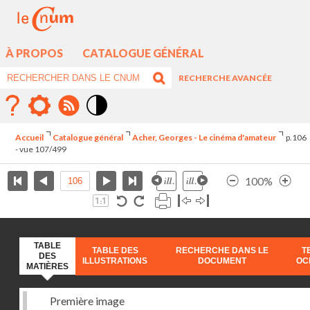
À PROPOS
CATALOGUE GÉNÉRAL
RECHERCHE AVANCÉE
Mode
contraste
Accueil
Catalogue général
Acher, Georges - Le cinéma d'amateur
p.106
élévé
- vue 107/499
100%
TABLE
TABLE DES
RECHERCHE DANS LE
T
DES
ILLUSTRATIONS
DOCUMENT
OC
MATIÈRES
Première image