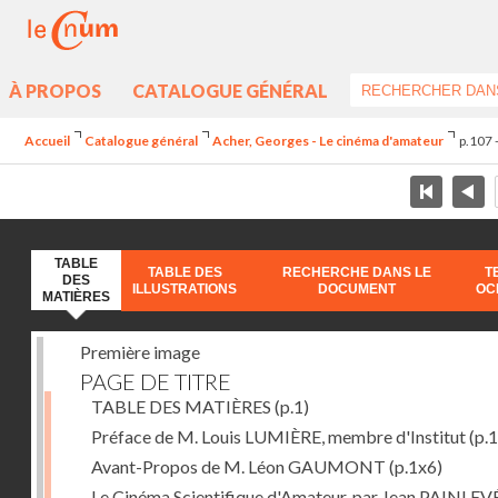
À PROPOS
CATALOGUE GÉNÉRAL
Accueil
Catalogue général
Acher, Georges - Le cinéma d'amateur
p.107 
TABLE
TABLE DES
RECHERCHE DANS LE
T
DES
ILLUSTRATIONS
DOCUMENT
OC
MATIÈRES
Première image
PAGE DE TITRE
TABLE DES MATIÈRES
(p.1)
Préface de M. Louis LUMIÈRE, membre d'Institut
(p.
Avant-Propos de M. Léon GAUMONT
(p.1x6)
Le Cinéma Scientifique d'Amateur, par Jean PAINLEV