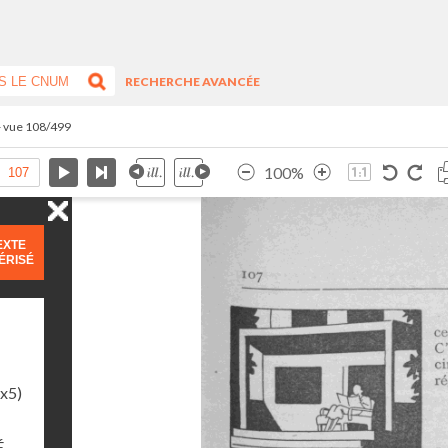
RECHERCHE AVANCÉE
- vue 108/499
100%
EXTE
ÉRISÉ
1x5)
É