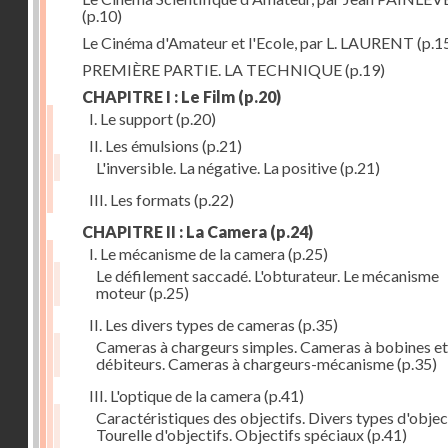
(p.10)
Le Cinéma d'Amateur et l'Ecole, par L. LAURENT
(p.1
PREMIÈRE PARTIE. LA TECHNIQUE
(p.19)
CHAPITRE I : Le Film
(p.20)
I. Le support
(p.20)
II. Les émulsions
(p.21)
L'inversible. La négative. La positive
(p.21)
III. Les formats
(p.22)
CHAPITRE II : La Camera
(p.24)
I. Le mécanisme de la camera
(p.25)
Le défilement saccadé. L'obturateur. Le mécanisme
moteur
(p.25)
II. Les divers types de cameras
(p.35)
Cameras à chargeurs simples. Cameras à bobines et
débiteurs. Cameras à chargeurs-mécanisme
(p.35)
III. L'optique de la camera
(p.41)
Caractéristiques des objectifs. Divers types d'object
Tourelle d'objectifs. Objectifs spéciaux
(p.41)