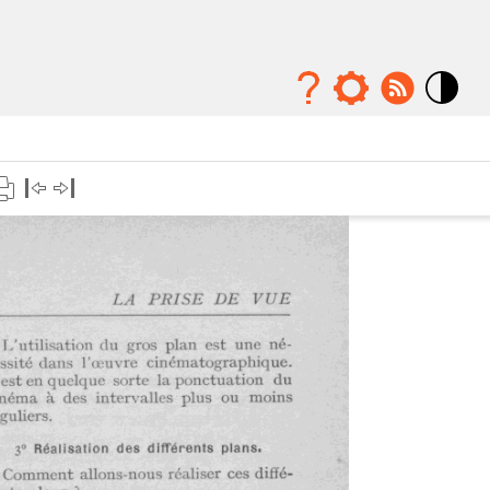
Mode
contraste
élévé