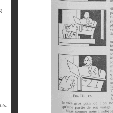
5)
ifs.