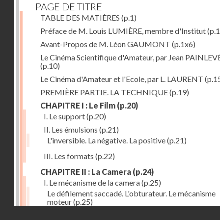
PAGE DE TITRE
TABLE DES MATIÈRES
(p.1)
Préface de M. Louis LUMIÈRE, membre d'Institut
(p.
Avant-Propos de M. Léon GAUMONT
(p.1x6)
Le Cinéma Scientifique d'Amateur, par Jean PAINLEV
(p.10)
Le Cinéma d'Amateur et l'Ecole, par L. LAURENT
(p.1
PREMIÈRE PARTIE. LA TECHNIQUE
(p.19)
CHAPITRE I : Le Film
(p.20)
I. Le support
(p.20)
II. Les émulsions
(p.21)
L'inversible. La négative. La positive
(p.21)
III. Les formats
(p.22)
CHAPITRE II : La Camera
(p.24)
I. Le mécanisme de la camera
(p.25)
Le défilement saccadé. L'obturateur. Le mécanisme
moteur
(p.25)
Droits réservés - CNAM
II. Les divers types de cameras
(p.35)