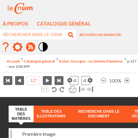
À PROPOS
CATALOGUE GÉNÉRAL
RECHERCHE AVANCÉE
Mode
contraste
Accueil
Catalogue général
Acher, Georges - Le cinéma d'amateur
p.127
élévé
- vue 128/499
100%
TABLE
TABLE DES
RECHERCHE DANS LE
T
DES
ILLUSTRATIONS
DOCUMENT
OC
MATIÈRES
Première image