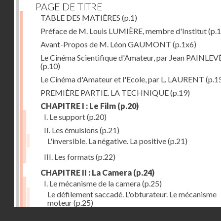
PAGE DE TITRE
TABLE DES MATIÈRES
(p.1)
Préface de M. Louis LUMIÈRE, membre d'Institut
(p.
Avant-Propos de M. Léon GAUMONT
(p.1x6)
Le Cinéma Scientifique d'Amateur, par Jean PAINLEV
(p.10)
Le Cinéma d'Amateur et l'Ecole, par L. LAURENT
(p.1
PREMIÈRE PARTIE. LA TECHNIQUE
(p.19)
CHAPITRE I : Le Film
(p.20)
I. Le support
(p.20)
II. Les émulsions
(p.21)
L'inversible. La négative. La positive
(p.21)
III. Les formats
(p.22)
CHAPITRE II : La Camera
(p.24)
I. Le mécanisme de la camera
(p.25)
Le défilement saccadé. L'obturateur. Le mécanisme
moteur
(p.25)
Droits réservés - CNAM
II. Les divers types de cameras
(p.35)