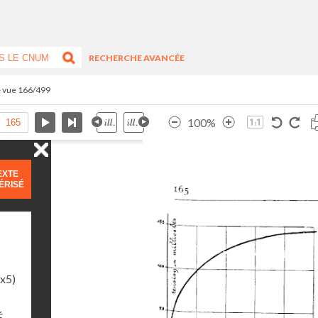
RECHERCHE AVANCÉE
- vue 166/499
100%
EXTE
ÉRISÉ
1x5)
É