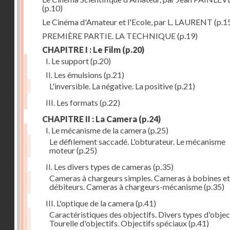
(p.10)
Le Cinéma d'Amateur et l'Ecole, par L. LAURENT
(p.1
PREMIÈRE PARTIE. LA TECHNIQUE
(p.19)
CHAPITRE I : Le Film
(p.20)
I. Le support
(p.20)
II. Les émulsions
(p.21)
L'inversible. La négative. La positive
(p.21)
III. Les formats
(p.22)
CHAPITRE II : La Camera
(p.24)
I. Le mécanisme de la camera
(p.25)
Le défilement saccadé. L'obturateur. Le mécanisme
moteur
(p.25)
II. Les divers types de cameras
(p.35)
Cameras à chargeurs simples. Cameras à bobines et
débiteurs. Cameras à chargeurs-mécanisme
(p.35)
III. L'optique de la camera
(p.41)
Caractéristiques des objectifs. Divers types d'object
Tourelle d'objectifs. Objectifs spéciaux
(p.41)