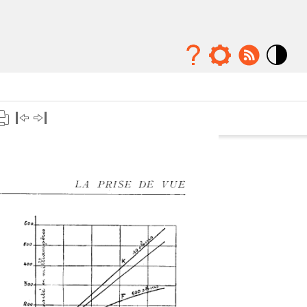
Mode
contraste
élévé