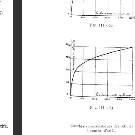
5)
ifs.