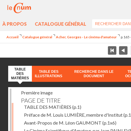
À PROPOS
CATALOGUE GÉNÉRAL
Accueil
Catalogue général
Acher, Georges - Le cinéma d'amateur
p.165 
TABLE
TABLE DES
RECHERCHE DANS LE
T
DES
ILLUSTRATIONS
DOCUMENT
OC
MATIÈRES
Première image
PAGE DE TITRE
TABLE DES MATIÈRES
(p.1)
Préface de M. Louis LUMIÈRE, membre d'Institut
(p.
Avant-Propos de M. Léon GAUMONT
(p.1x6)
Le Cinéma Scientifique d'Amateur, par Jean PAINLEV