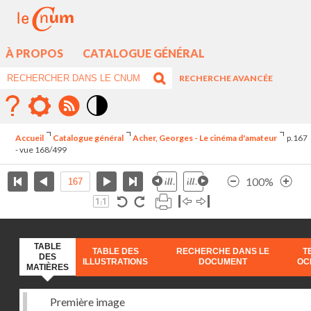
À PROPOS
CATALOGUE GÉNÉRAL
RECHERCHE AVANCÉE
Mode
contraste
Accueil
Catalogue général
Acher, Georges - Le cinéma d'amateur
p.167
élévé
- vue 168/499
100%
TABLE
TABLE DES
RECHERCHE DANS LE
T
DES
ILLUSTRATIONS
DOCUMENT
OC
MATIÈRES
Première image