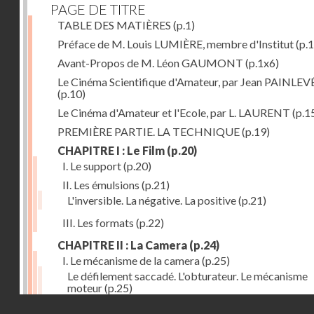
PAGE DE TITRE
TABLE DES MATIÈRES
(p.1)
Préface de M. Louis LUMIÈRE, membre d'Institut
(p.
Avant-Propos de M. Léon GAUMONT
(p.1x6)
Le Cinéma Scientifique d'Amateur, par Jean PAINLEV
(p.10)
Le Cinéma d'Amateur et l'Ecole, par L. LAURENT
(p.1
PREMIÈRE PARTIE. LA TECHNIQUE
(p.19)
CHAPITRE I : Le Film
(p.20)
I. Le support
(p.20)
II. Les émulsions
(p.21)
L'inversible. La négative. La positive
(p.21)
III. Les formats
(p.22)
CHAPITRE II : La Camera
(p.24)
I. Le mécanisme de la camera
(p.25)
Le défilement saccadé. L'obturateur. Le mécanisme
moteur
(p.25)
Droits réservés - CNAM
II. Les divers types de cameras
(p.35)