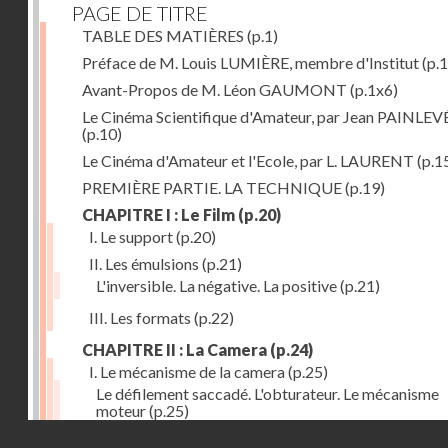
PAGE DE TITRE
TABLE DES MATIÈRES
(p.1)
Préface de M. Louis LUMIÈRE, membre d'Institut
(p.
Avant-Propos de M. Léon GAUMONT
(p.1x6)
Le Cinéma Scientifique d'Amateur, par Jean PAINLEV
(p.10)
Le Cinéma d'Amateur et l'Ecole, par L. LAURENT
(p.1
PREMIÈRE PARTIE. LA TECHNIQUE
(p.19)
CHAPITRE I : Le Film
(p.20)
I. Le support
(p.20)
II. Les émulsions
(p.21)
L'inversible. La négative. La positive
(p.21)
III. Les formats
(p.22)
CHAPITRE II : La Camera
(p.24)
I. Le mécanisme de la camera
(p.25)
Le défilement saccadé. L'obturateur. Le mécanisme
moteur
(p.25)
Droits réservés - CNAM
II. Les divers types de cameras
(p.35)