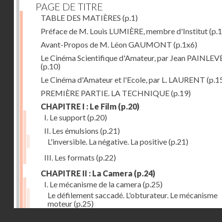
PAGE DE TITRE
TABLE DES MATIÈRES
(p.1)
Préface de M. Louis LUMIÈRE, membre d'Institut
(p.
Avant-Propos de M. Léon GAUMONT
(p.1x6)
Le Cinéma Scientifique d'Amateur, par Jean PAINLEV
(p.10)
Le Cinéma d'Amateur et l'Ecole, par L. LAURENT
(p.1
PREMIÈRE PARTIE. LA TECHNIQUE
(p.19)
CHAPITRE I : Le Film
(p.20)
I. Le support
(p.20)
II. Les émulsions
(p.21)
L'inversible. La négative. La positive
(p.21)
III. Les formats
(p.22)
CHAPITRE II : La Camera
(p.24)
I. Le mécanisme de la camera
(p.25)
Le défilement saccadé. L'obturateur. Le mécanisme
moteur
(p.25)
Droits réservés - CNAM
II. Les divers types de cameras
(p.35)