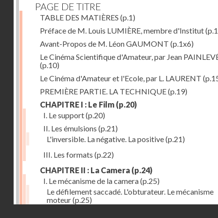
PAGE DE TITRE
TABLE DES MATIÈRES
(p.1)
Préface de M. Louis LUMIÈRE, membre d'Institut
(p.
Avant-Propos de M. Léon GAUMONT
(p.1x6)
Le Cinéma Scientifique d'Amateur, par Jean PAINLEV
(p.10)
Le Cinéma d'Amateur et l'Ecole, par L. LAURENT
(p.1
PREMIÈRE PARTIE. LA TECHNIQUE
(p.19)
CHAPITRE I : Le Film
(p.20)
I. Le support
(p.20)
II. Les émulsions
(p.21)
L'inversible. La négative. La positive
(p.21)
III. Les formats
(p.22)
CHAPITRE II : La Camera
(p.24)
I. Le mécanisme de la camera
(p.25)
Le défilement saccadé. L'obturateur. Le mécanisme
moteur
(p.25)
Droits réservés - CNAM
II. Les divers types de cameras
(p.35)