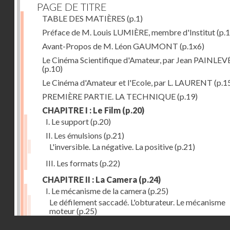
PAGE DE TITRE
TABLE DES MATIÈRES
(p.1)
Préface de M. Louis LUMIÈRE, membre d'Institut
(p.
Avant-Propos de M. Léon GAUMONT
(p.1x6)
Le Cinéma Scientifique d'Amateur, par Jean PAINLEV
(p.10)
Le Cinéma d'Amateur et l'Ecole, par L. LAURENT
(p.1
PREMIÈRE PARTIE. LA TECHNIQUE
(p.19)
CHAPITRE I : Le Film
(p.20)
I. Le support
(p.20)
II. Les émulsions
(p.21)
L'inversible. La négative. La positive
(p.21)
III. Les formats
(p.22)
CHAPITRE II : La Camera
(p.24)
I. Le mécanisme de la camera
(p.25)
Le défilement saccadé. L'obturateur. Le mécanisme
moteur
(p.25)
Droits réservés - CNAM
II. Les divers types de cameras
(p.35)